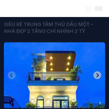
SIÊU RẺ TRUNG TÂM THỦ DẦU MỘT –
NHÀ ĐẸP 2 TẦNG CHỈ NHỈNH 2 TỶ
6