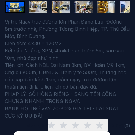
Vị trí: Ngay trục đường lớn Phan Đăng Lưu, Đường
8m trước nhà, Phường Tương Bình Hiệp, TP. Thủ Dầu
Một, Bình Dương.
Diện tích: 4x30 = 120M2
Kết cấu: 2 tầng, 3PN, 4toilet, sân trước 5m, sân sau
10m, nhà đẹp như hình.
Tiện ích: Cách KDL Đại Nam 3km, BV Hoàn Mỹ 1km,
Chợ cũ 800m, UBND & Trạm y tế 500m, Trường học
các cấp bán kính 1km, nằm ngay trục đường lớn
thuận tiện đi lại,...tiện ích cơ bản đầy đủ.
PHÁP LÝ: SỔ HỒNG RIÊNG - SANG TÊN CÔNG
CHỨNG NHANH TRONG NGÀY.
BANK HỖ TRỢ VAY 70-80% GIÁ TRỊ - LÃI SUẤT
CỰC KỲ ƯU ĐÃI.
Đánh giá
0.0/5
(
0
)